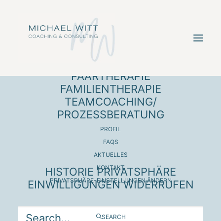
EINZELCOACHING
ANGEBOT
PAARTHERAPIE
FAMILIENTHERAPIE
Kein Sex mehr in der
TEAMCOACHING/
PROZESSBERATUNG
Ehe: Ab wann ist es ein
PROFIL
Alarmsignal
FAQS
AKTUELLES
KONTAKT
HISTORIE PRIVATSPHÄRE
Leben Sie in einer
langjährigen
PRIVATSPHÄRE-EINSTELLUNGEN ÄNDERN
EINWILLIGUNGEN WIDERRUFEN
Beziehung
? Dann haben Sie sich
wahrscheinlich auch schon diese
SEARCH