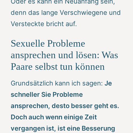
Oder es kann ein Neuanfang sein,
denn das lange Verschwiegene und
Versteckte bricht auf.
Sexuelle Probleme
ansprechen und lösen: Was
Paare selbst tun können
Grundsätzlich kann ich sagen:
Je
schneller Sie Probleme
ansprechen, desto besser geht es.
Doch auch wenn einige Zeit
vergangen ist, ist eine Besserung