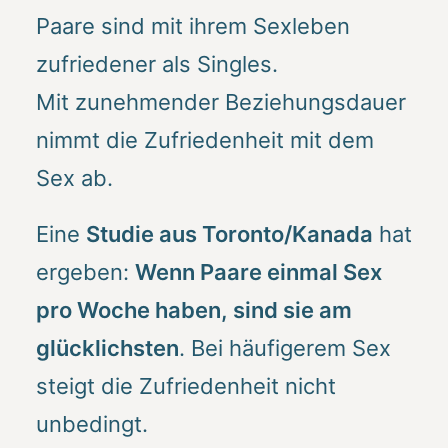
Paare sind mit ihrem Sexleben
zufriedener als Singles.
Mit zunehmender Beziehungsdauer
nimmt die Zufriedenheit mit dem
Sex ab.
Eine
Studie aus Toronto/Kanada
hat
ergeben:
Wenn Paare einmal Sex
pro Woche haben, sind sie am
glücklichsten
. Bei häufigerem Sex
steigt die Zufriedenheit nicht
unbedingt.