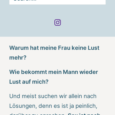
Fragen gestellt:
Haben wir zu wenig Sex?
Wie viel Sex ist normal?
Warum hat meine Frau keine Lust
mehr?
Wie bekommt mein Mann wieder
Lust auf mich?
Und meist suchen wir allein nach
Lösungen, denn es ist ja peinlich,