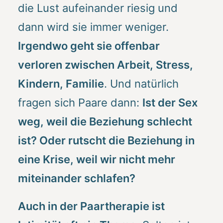
die Lust aufeinander riesig und
dann wird sie immer weniger.
Irgendwo geht sie offenbar
verloren
zwischen Arbeit, Stress,
Kindern, Familie
. Und natürlich
fragen sich Paare dann:
Ist der Sex
weg, weil die Beziehung schlecht
ist? Oder
rutscht die Beziehung in
eine Krise
, weil wir nicht mehr
miteinander schlafen?
Auch in der
Paartherapie
ist