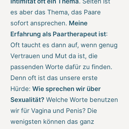
Intimität oft ein Thema
. Selten ist
es aber das Thema, das Paare
sofort ansprechen.
Meine
Erfahrung als Paartherapeut
ist
:
Oft taucht es dann auf, wenn genug
Vertrauen und Mut da ist, die
passenden Worte dafür zu finden.
Denn oft ist das unsere erste
Hürde:
Wie sprechen wir über
Sexualität?
Welche Worte benutzen
wir für Vagina und Penis? Die
wenigsten können das ganz