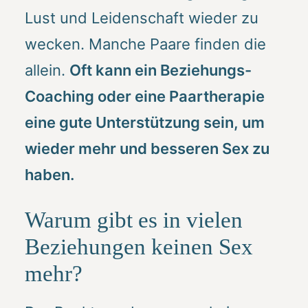
Lust und Leidenschaft wieder zu
wecken. Manche Paare finden die
allein.
Oft kann ein
Beziehungs-
Coaching oder eine Paartherapie
eine gute Unterstützung sein, um
wieder mehr und besseren Sex zu
haben.
Warum gibt es in vielen
Beziehungen keinen Sex
mehr?