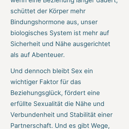
wenn eine Beziehung länger dauert,
schüttet der Körper mehr
Bindungshormone aus, unser
biologisches System ist mehr auf
Sicherheit und Nähe ausgerichtet
als auf Abenteuer.
Und dennoch bleibt Sex ein
wichtiger Faktor für das
Beziehungsglück, fördert eine
erfüllte Sexualität die Nähe und
Verbundenheit und Stabilität einer
Partnerschaft. Und es gibt Wege,