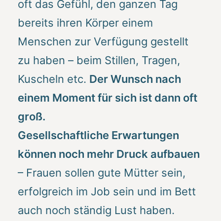
oft das Gefühl, den ganzen Tag
bereits ihren Körper einem
Menschen zur Verfügung gestellt
zu haben – beim Stillen, Tragen,
Kuscheln etc.
Der Wunsch nach
einem Moment für sich ist dann oft
groß.
Gesellschaftliche Erwartungen
können noch mehr Druck aufbauen
– Frauen sollen gute Mütter sein,
erfolgreich im Job sein und im Bett
auch noch ständig Lust haben.