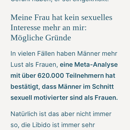
Meine Frau hat kein sexuelles
Interesse mehr an mir:
Mögliche Gründe
In vielen Fällen haben Männer mehr
Lust als Frauen,
eine
Meta-Analyse
mit über 620.000 Teilnehmern
hat
bestätigt, dass Männer im Schnitt
sexuell motivierter sind als Frauen.
Natürlich ist das aber nicht immer
so, die Libido ist immer sehr