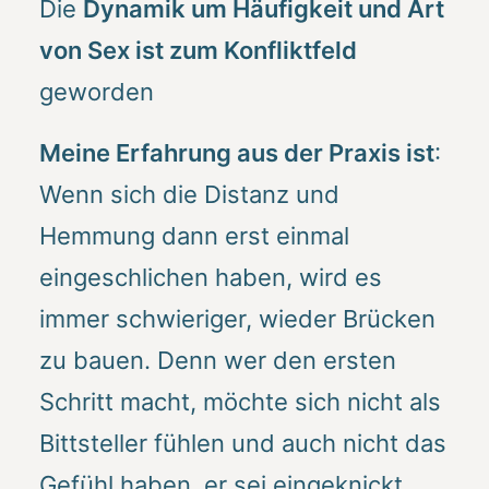
Die
Dynamik um Häufigkeit und Art
von Sex ist zum Konfliktfeld
geworden
Meine Erfahrung aus der Praxis ist
:
Wenn sich die Distanz und
Hemmung dann erst einmal
eingeschlichen haben, wird es
immer schwieriger, wieder Brücken
zu bauen. Denn wer den ersten
Schritt macht, möchte sich nicht als
Bittsteller fühlen und auch nicht das
Gefühl haben, er sei eingeknickt.