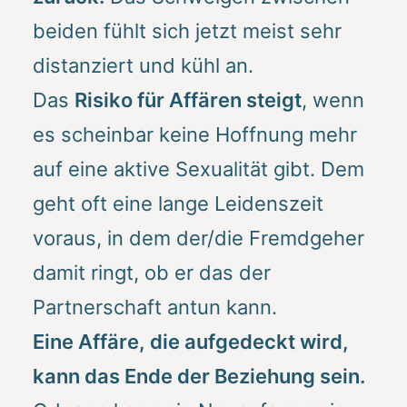
beiden fühlt sich jetzt meist sehr
distanziert und kühl an.
Das
Risiko für Affären steigt
, wenn
es scheinbar keine Hoffnung mehr
auf eine aktive Sexualität gibt. Dem
geht oft eine lange Leidenszeit
voraus, in dem der/die Fremdgeher
damit ringt, ob er das der
Partnerschaft antun kann.
Eine Affäre, die aufgedeckt wird,
kann das Ende der Beziehung sein.