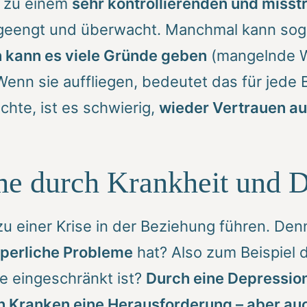
t zu einem
sehr kontrollierenden und misst
ngeengt und überwacht. Manchmal kann sog
n kann es viele Gründe geben
(mangelnde W
enn sie auffliegen, bedeutet das für jede
te, ist es schwierig,
wieder Vertrauen a
e durch Krankheit und D
 einer Krise in der Beziehung führen. De
rperliche Probleme
hat? Also zum Beispiel d
e eingeschränkt ist?
Durch eine Depression
n Kranken eine Herausforderung – aber auc