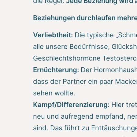
die Regel:
Jede Beziehung wird a
Beziehungen durchlaufen mehre
Verliebtheit:
Die typische „Schmet
alle unsere Bedürfnisse, Glücks
Geschlechtshormone Testostero
Ernüchterung:
Der Hormonhaushal
dass der Partner ein paar Macken
sehen wollte.
Kampf/Differenzierung:
Hier tre
neu und aufregend empfand, nervt
sind. Das führt zu Enttäuschung