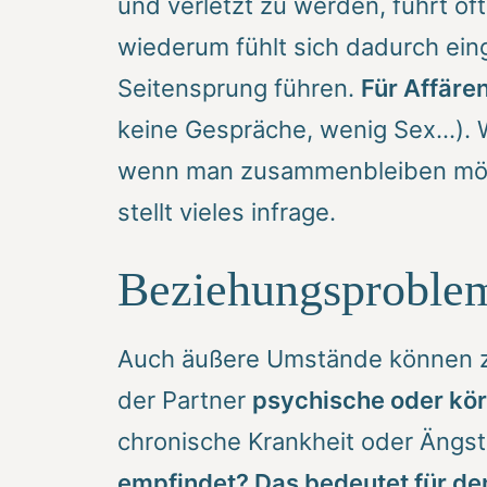
und verletzt zu werden, führt of
wiederum fühlt sich dadurch ei
Seitensprung führen.
Für Affäre
keine Gespräche, wenig Sex…). W
wenn man zusammenbleiben möch
stellt vieles infrage.
Beziehungsproblem
Auch äußere Umstände können zu
der Partner
psychische oder kö
chronische Krankheit oder Ängst
empfindet?
Das bedeutet für de