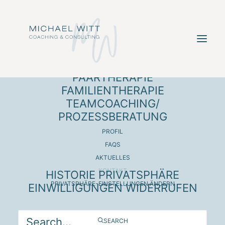
EINZELCOACHING
ANGEBOT
PAARTHERAPIE
FAMILIENTHERAPIE
TEAMCOACHING/
Kontakt &
PROZESSBERATUNG
Terminvereinbarung
PROFIL
FAQS
AKTUELLES
KONTAKT
Sie interessieren sich für
HISTORIE PRIVATSPHÄRE
ein
individuelles
PRIVATSPHÄRE-EINSTELLUNGEN ÄNDERN
EINWILLIGUNGEN WIDERRUFEN
Coaching
, eine
Paartherapie
, eine
Familientherapie
oder ein
SEARCH